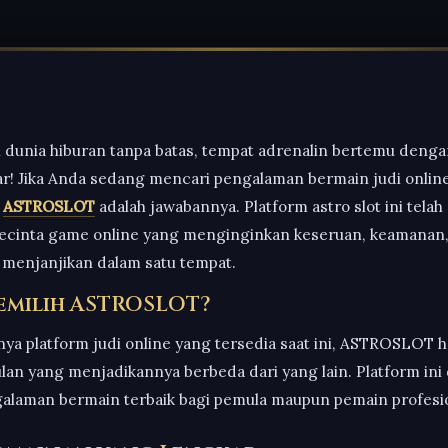
i dunia hiburan tanpa batas, tempat adrenalin bertemu deng
! Jika Anda sedang mencari pengalaman bermain judi online
a
ASTROSLOT
adalah jawabannya. Platform astro slot ini telah
pecinta game online yang menginginkan keseruan, keamanan,
menjanjikan dalam satu tempat.
emilih ASTROSLOT?
ya platform judi online yang tersedia saat ini, ASTROSLOT 
an yang menjadikannya berbeda dari yang lain. Platform ini
laman bermain terbaik bagi pemula maupun pemain profesio