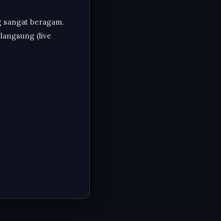
g sangat beragam.
langsung (live