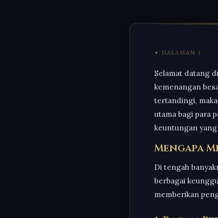
✦ HALAMAN 1
Selamat datang d
kemenangan besar
tertandingi, mak
utama bagi para 
keuntungan yang 
Mengapa M
Di tengah banyakn
berbagai keunggul
memberikan penga