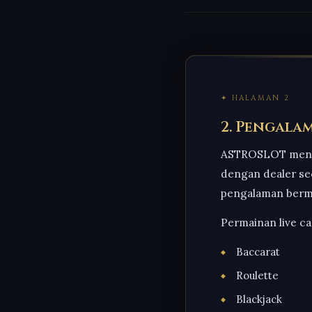
✦ HALAMAN 2
2. Pengalam
ASTROSLOT mengha
dengan dealer sec
pengalaman berma
Permainan live c
Baccarat
Roulette
Blackjack